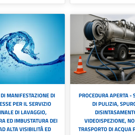
 DI MANIFESTAZIONE DI
PROCEDURA APERTA - 
ESSE PER IL SERVIZIO
DI PULIZIA, SPUR
NNALE DI LAVAGGIO,
DISINTASAMENT
RA ED IMBUSTATURA DEI
VIDEOISPEZIONE, N
 AD ALTA VISIBILITÀ ED
TRASPORTO DI ACQUA 