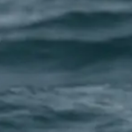
block-
1