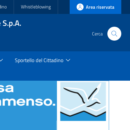
dino
Whistleblowing
Area riservata
 S.p.A.
Cerca
Cerca
nel
sito
Sportello del Cittadino