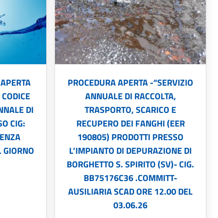
 APERTA
PROCEDURA APERTA -“SERVIZIO
L CODICE
ANNUALE DI RACCOLTA,
NNALE DI
TRASPORTO, SCARICO E
O CIG:
RECUPERO DEI FANGHI (EER
DENZA
190805) PRODOTTI PRESSO
L GIORNO
L’IMPIANTO DI DEPURAZIONE DI
BORGHETTO S. SPIRITO (SV)- CIG.
BB75176C36 .COMMITT-
AUSILIARIA SCAD ORE 12.00 DEL
03.06.26