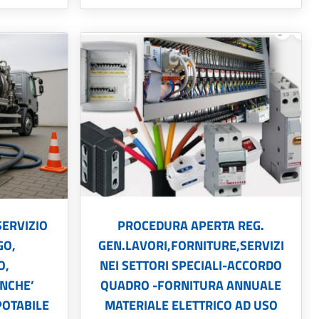
SERVIZIO
PROCEDURA APERTA REG.
GO,
GEN.LAVORI,FORNITURE,SERVIZI
O,
NEI SETTORI SPECIALI-ACCORDO
ONCHE’
QUADRO -FORNITURA ANNUALE
POTABILE
MATERIALE ELETTRICO AD USO