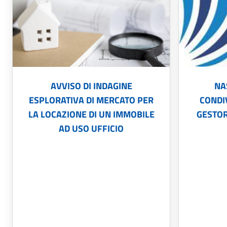
block-
views-
block-
frontpage-
AVVISO DI INDAGINE
NA
block-
ESPLORATIVA DI MERCATO PER
CONDIV
1
LA LOCAZIONE DI UN IMMOBILE
GESTOR
AD USO UFFICIO