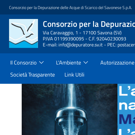
Salta
Consorzio per la Depurazione delle Acque di Scarico del Savonese S.p.A.
al
contenuto
Consorzio per la Depurazio
Block
principale
it-
Via Caravaggio, 1 - 17100 Savona (SV)
P.IVA 01199390095 - C.F. 92040230093
block-
E-mail: info@depuratore.sv.it - PEC: postace
brandingdelsito
Main
Il Consorzio
L'Ambiente
Autorizzazione
Menu
Società Trasparente
Link Utili
Home
Block
it-
Page
block-
italiagov-