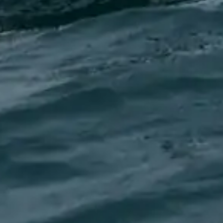
ede
Se