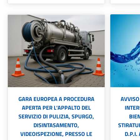
GARA EUROPEA A PROCEDURA
AVVISO
APERTA PER L’APPALTO DEL
INTER
SERVIZIO DI PULIZIA, SPURGO,
BIE
DISINTASAMENTO,
STIRATU
VIDEOISPEZIONE, PRESSO LE
D.P.I.