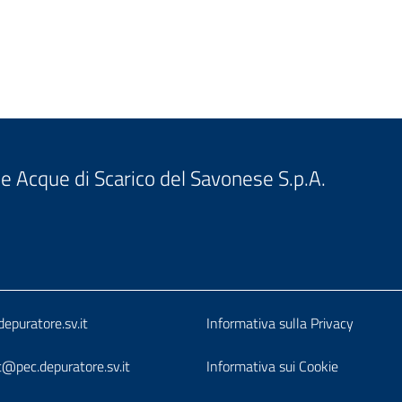
e Acque di Scarico del Savonese S.p.A.
o
Block
epuratore.sv.it
Informativa sulla Privacy
it-
t@pec.depuratore.sv.it
Informativa sui Cookie