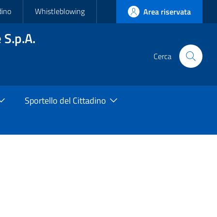
dino
Whistleblowing
Area riservata
 S.p.A.
Cerca
Cerca
nel
sito
Sportello del Cittadino