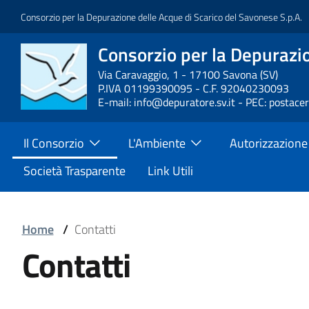
Salta
Consorzio per la Depurazione delle Acque di Scarico del Savonese S.p.A.
al
contenuto
Consorzio per la Depurazio
Block
principale
it-
Via Caravaggio, 1 - 17100 Savona (SV)
P.IVA 01199390095 - C.F. 92040230093
block-
E-mail: info@depuratore.sv.it - PEC: postace
brandingdelsito
Main
Il Consorzio
L'Ambiente
Autorizzazione
Menu
Società Trasparente
Link Utili
Block
Home
/
Contatti
Block
Contatti
it-
it-
block-
Block