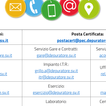
i:
Posta Certificata:
sv.it
postacert@pec.depuratore
Servizio Gare e Contratti:
Servi
e.sv.it
gare@depuratore.sv.it
acq
Impianto I.T.R.:
Uff
grillo.a@depuratore.sv.it
v.it
rel
itr@depuratore.sv.it
Esercizio:
sv.it
esercizio@depuratore.sv.it
ma
Laboratorio:
Cen