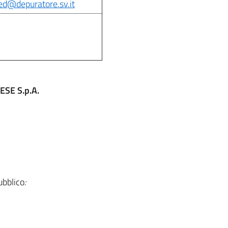
ed@depuratore.sv.it
ESE S.p.A.
ubblico
: