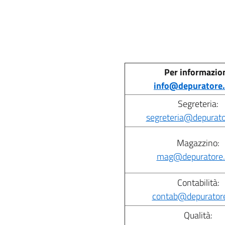
block-
italiagov-
it-
italiagov-
breadcrumbs
block-
page-
italiagov-
Per informazion
title
info@depuratore.
content
Segreteria:
segreteria@depurator
Magazzino:
mag@depuratore.s
Contabilità:
contab@depuratore.
Qualità: