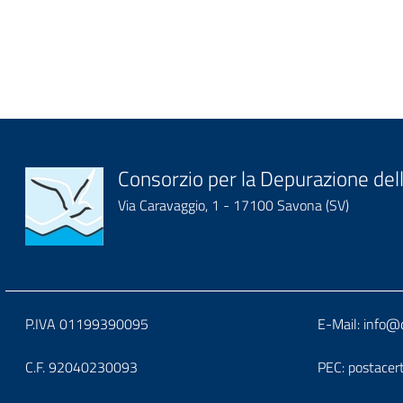
Block
Consorzio per la Depurazione dell
Via Caravaggio, 1 - 17100 Savona (SV)
it-
block-
logoeintestazionedelsit
Block
Block
P.IVA 01199390095
E-Mail:
info@d
it-
it-
C.F. 92040230093
PEC:
postacer