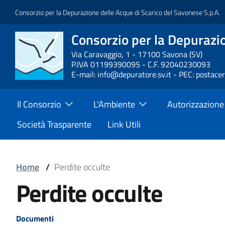
Salta
Consorzio per la Depurazione delle Acque di Scarico del Savonese S.p.A.
al
contenuto
Consorzio per la Depurazio
Block
principale
it-
Via Caravaggio, 1 - 17100 Savona (SV)
P.IVA 01199390095 - C.F. 92040230093
block-
E-mail: info@depuratore.sv.it - PEC: postace
brandingdelsito
Main
Il Consorzio
L'Ambiente
Autorizzazione
Menu
Società Trasparente
Link Utili
Block
Home
/
Perdite occulte
Block
Perdite occulte
it-
it-
block-
Block
Documenti