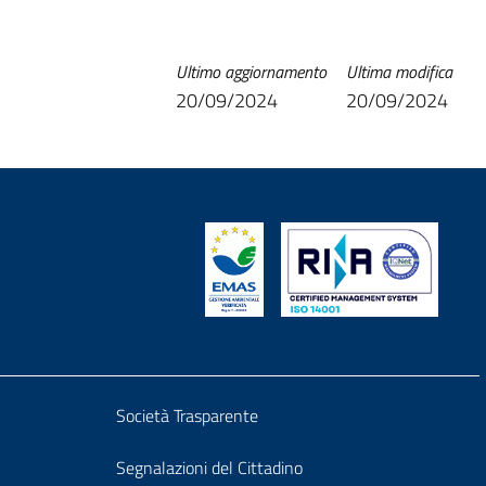
Ultimo aggiornamento
Ultima modifica
20/09/2024
20/09/2024
Block
Società Trasparente
it-
Segnalazioni del Cittadino