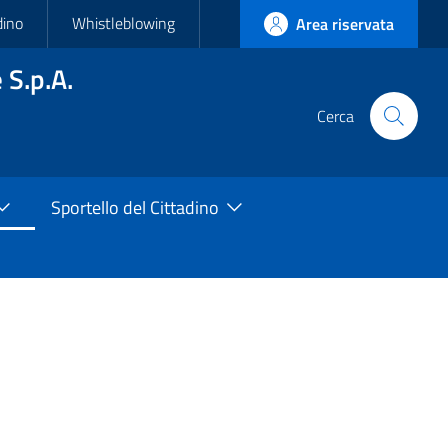
dino
Whistleblowing
Area riservata
 S.p.A.
Cerca
Cerca
nel
sito
Sportello del Cittadino