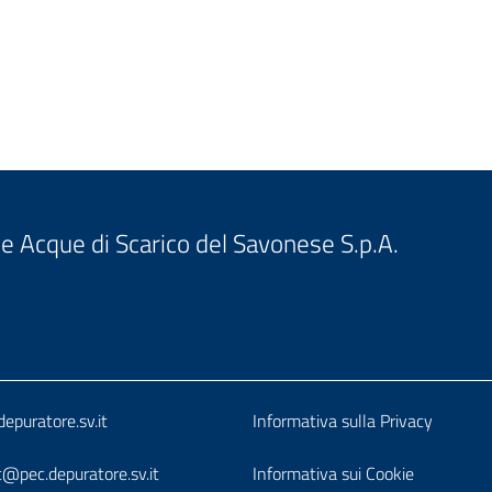
e Acque di Scarico del Savonese S.p.A.
o
Block
epuratore.sv.it
Informativa sulla Privacy
it-
t@pec.depuratore.sv.it
Informativa sui Cookie