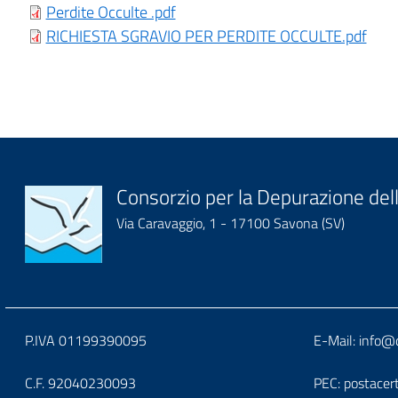
block-
italiagov-
Perdite Occulte .pdf
it-
RICHIESTA SGRAVIO PER PERDITE OCCULTE.pdf
italiagov-
breadcrumbs
block-
page-
italiagov-
title
content
Block
Consorzio per la Depurazione dell
Via Caravaggio, 1 - 17100 Savona (SV)
it-
block-
logoeintestazionedelsit
Block
Block
P.IVA 01199390095
E-Mail:
info@d
it-
it-
C.F. 92040230093
PEC:
postacer