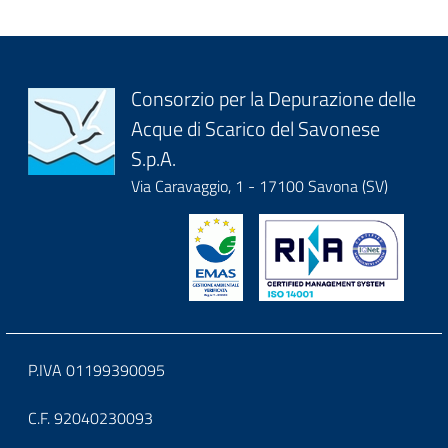
title
content
Block
Consorzio per la Depurazione delle
Acque di Scarico del Savonese
it-
S.p.A.
block-
Via Caravaggio, 1 - 17100 Savona (SV)
logoeintestazionedelsito
Block
P.IVA 01199390095
it-
C.F. 92040230093