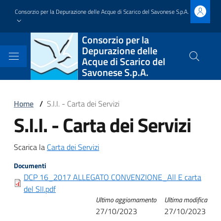
Salta
Consorzio per la Depurazione delle Acque di Scarico del Savonese S.p.A.
al
contenuto
Block
Consorzio per la
principale
Depurazione delle
it-
Acque di Scarico del
Cerca
Savonese S.p.A.
nel
block-
sito
brandingdelsito
Block
Home
/
S.I.I. - Carta dei Servizi
S.I.I. - Carta dei Servizi
it-
Block
block-
it-
Block
Scarica la
Carta dei Servizi
italiagov-
block-
it-
Documenti
breadcrumbs
italiagov-
DCP 16_2017 ALLEGATO CONVENZIONE_All E carta
block-
del SII.pdf
page-
Ultimo aggiornamento
Ultima modifica
italiagov-
27/10/2023
27/10/2023