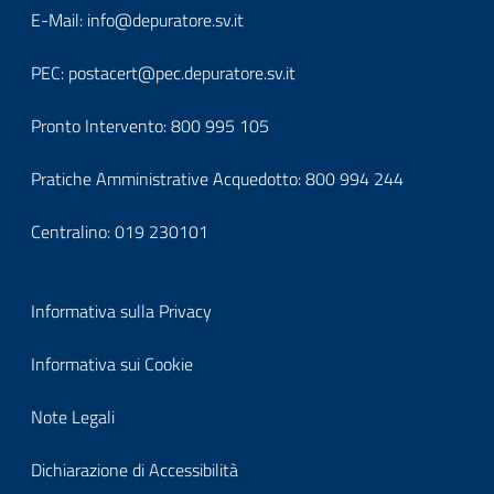
block-
Block
E-Mail:
info@depuratore.sv.it
footerindirizzo
it-
PEC:
postacert@pec.depuratore.sv.it
block-
Pronto Intervento:
800 995 105
footercontatti
Pratiche Amministrative Acquedotto:
800 994 244
Centralino:
019 230101
Block
Informativa sulla Privacy
it-
Informativa sui Cookie
block-
Note Legali
footerprivacy
Dichiarazione di Accessibilità