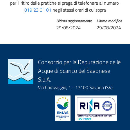
per il ritiro delle pratiche si prega di telefonare al numero
019 23 01 01
negli stessi orari di cui sopra
Ultimo aggiornamento
Ultima modifica
29/08/2024
29/08/2024
Block
Consorzio per la Depurazione delle
Acque di Scarico del Savonese
it-
S.p.A.
block-
Via Caravaggio, 1 - 17100 Savona (SV)
logoeintestazionedelsito