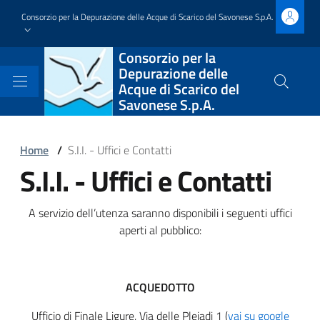
Salta
Consorzio per la Depurazione delle Acque di Scarico del Savonese S.p.A.
al
contenuto
Block
Consorzio per la
principale
Depurazione delle
it-
Acque di Scarico del
Cerca
Savonese S.p.A.
nel
block-
sito
brandingdelsito
Block
Home
/
S.I.I. - Uffici e Contatti
S.I.I. - Uffici e Contatti
it-
Block
block-
it-
Block
A servizio dell’utenza saranno disponibili i seguenti uffici
italiagov-
block-
aperti al pubblico:
it-
breadcrumbs
italiagov-
block-
page-
ACQUEDOTTO
italiagov-
Ufficio di Finale Ligure, Via delle Pleiadi 1 (
vai su google