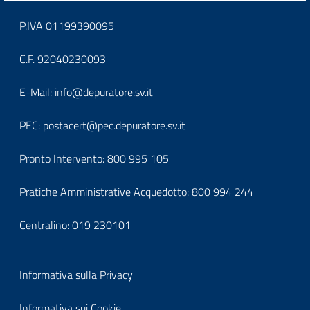
Block
P.IVA 01199390095
it-
C.F. 92040230093
block-
Block
E-Mail:
info@depuratore.sv.it
footerindirizzo
it-
PEC:
postacert@pec.depuratore.sv.it
block-
Pronto Intervento:
800 995 105
footercontatti
Pratiche Amministrative Acquedotto:
800 994 244
Centralino:
019 230101
Block
Informativa sulla Privacy
it-
Informativa sui Cookie