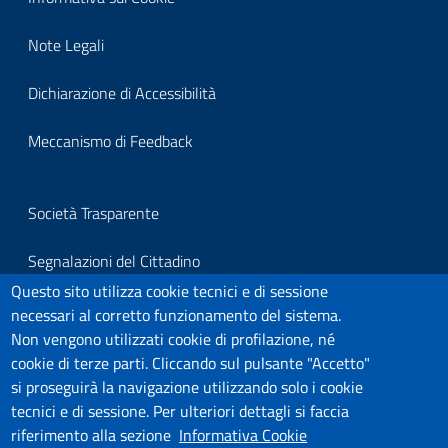
block-
Note Legali
footerprivacy
Dichiarazione di Accessibilità
Meccanismo di Feedback
Block
Società Trasparente
it-
Segnalazioni del Cittadino
block-
Questo sito utilizza cookie tecnici e di sessione
Per segnalazioni all'Organo Di Vigilanza
necessari al corretto funzionamento del sistema.
footersegnalazioni
Non vengono utilizzati cookie di profilazione, né
Link Utili
cookie di terze parti. Cliccando sul pulsante "Accetto"
si proseguirà la navigazione utilizzando solo i cookie
Covid-19
tecnici e di sessione. Per ulteriori dettagli si faccia
riferimento alla sezione
Informativa Cookie