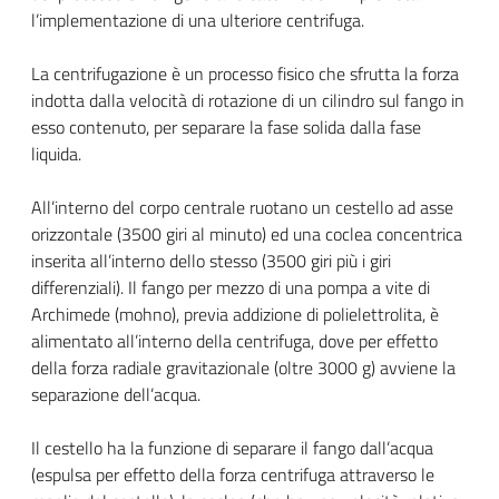
block-
title
l’implementazione di una ulteriore centrifuga.
italiagov-
La centrifugazione è un processo fisico che sfrutta la forza
content
indotta dalla velocità di rotazione di un cilindro sul fango in
esso contenuto, per separare la fase solida dalla fase
liquida.
All’interno del corpo centrale ruotano un cestello ad asse
orizzontale (3500 giri al minuto) ed una coclea concentrica
inserita all’interno dello stesso (3500 giri più i giri
differenziali). Il fango per mezzo di una pompa a vite di
Archimede (mohno), previa addizione di polielettrolita, è
alimentato all’interno della centrifuga, dove per effetto
della forza radiale gravitazionale (oltre 3000 g) avviene la
separazione dell’acqua.
Il cestello ha la funzione di separare il fango dall’acqua
(espulsa per effetto della forza centrifuga attraverso le