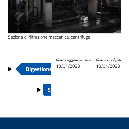
Sezione di filtrazione meccanica: centrifuga
Link
Ultimo aggiornamento
Ultima modifica
18/04/2023
18/04/2023
Digestione anaerobica
Su
di
attraversamento
Sanificazione
del
book
per