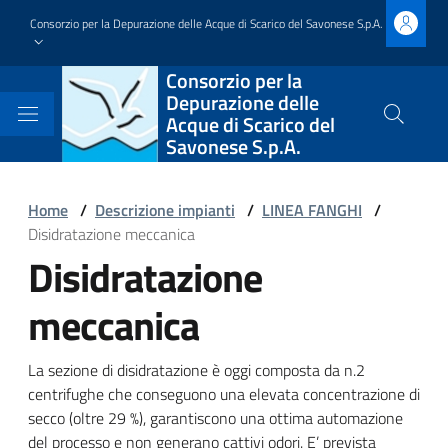
Salta
Consorzio per la Depurazione delle Acque di Scarico del Savonese S.p.A.
al
contenuto
Block
Consorzio per la
principale
Depurazione delle
it-
Acque di Scarico del
Cerca
Savonese S.p.A.
nel
block-
sito
brandingdelsito
Block
Home
/
Descrizione impianti
/
LINEA FANGHI
/
Disidratazione meccanica
it-
Disidratazione
Block
block-
it-
meccanica
italiagov-
block-
breadcrumbs
Block
La sezione di disidratazione è oggi composta da n.2
italiagov-
centrifughe che conseguono una elevata concentrazione di
it-
secco (oltre 29 %), garantiscono una ottima automazione
page-
del processo e non generano cattivi odori. E’ prevista