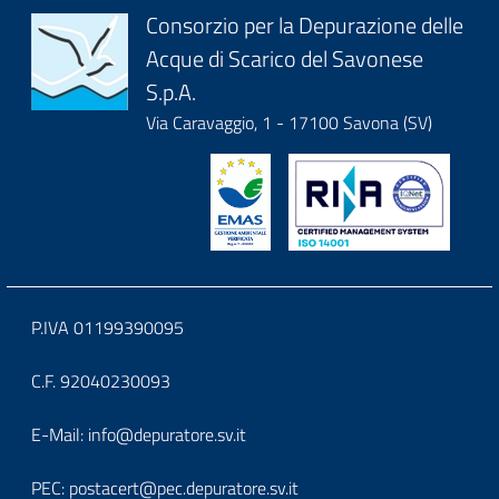
Disidratazione
Block
Consorzio per la Depurazione delle
meccanica
Acque di Scarico del Savonese
it-
S.p.A.
block-
Via Caravaggio, 1 - 17100 Savona (SV)
logoeintestazionedelsito
Block
P.IVA 01199390095
it-
C.F. 92040230093
block-
Block
E-Mail:
info@depuratore.sv.it
footerindirizzo
it-
PEC:
postacert@pec.depuratore.sv.it