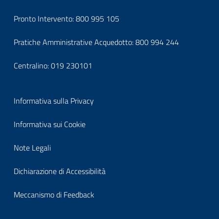
block-
Pronto Intervento:
800 995 105
footercontatti
Pratiche Amministrative Acquedotto:
800 994 244
Centralino:
019 230101
Block
Informativa sulla Privacy
it-
Informativa sui Cookie
block-
Note Legali
footerprivacy
Dichiarazione di Accessibilità
Meccanismo di Feedback