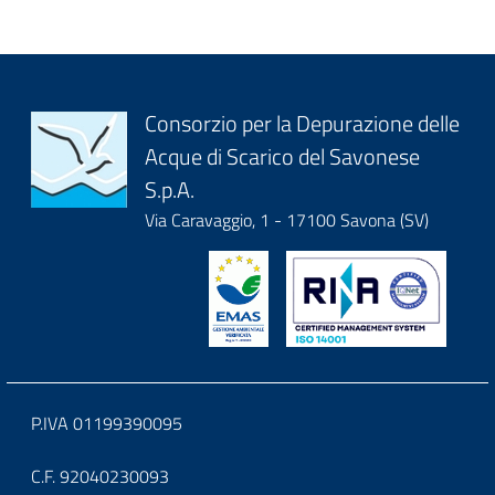
Block
Consorzio per la Depurazione delle
Acque di Scarico del Savonese
it-
S.p.A.
block-
Via Caravaggio, 1 - 17100 Savona (SV)
logoeintestazionedelsito
Block
P.IVA 01199390095
it-
C.F. 92040230093