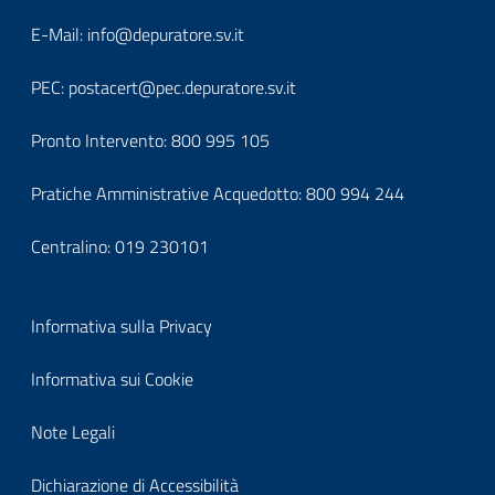
block-
Block
E-Mail:
info@depuratore.sv.it
footerindirizzo
it-
PEC:
postacert@pec.depuratore.sv.it
block-
Pronto Intervento:
800 995 105
footercontatti
Pratiche Amministrative Acquedotto:
800 994 244
Centralino:
019 230101
Block
Informativa sulla Privacy
it-
Informativa sui Cookie
block-
Note Legali
footerprivacy
Dichiarazione di Accessibilità