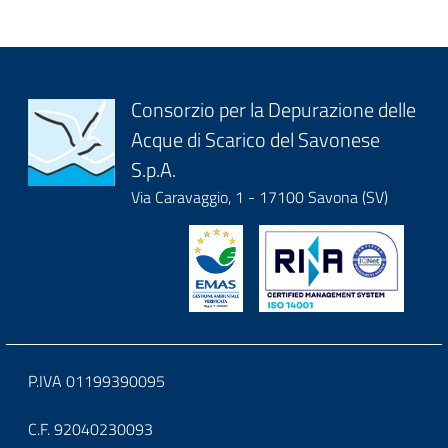
Block
Consorzio per la Depurazione delle
Acque di Scarico del Savonese
it-
S.p.A.
block-
Via Caravaggio, 1 - 17100 Savona (SV)
logoeintestazionedelsito
Block
P.IVA 01199390095
it-
C.F. 92040230093