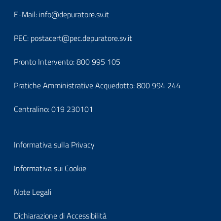
block-
Block
E-Mail:
info@depuratore.sv.it
footerindirizzo
it-
PEC:
postacert@pec.depuratore.sv.it
block-
Pronto Intervento:
800 995 105
footercontatti
Pratiche Amministrative Acquedotto:
800 994 244
Centralino:
019 230101
Block
Informativa sulla Privacy
it-
Informativa sui Cookie
block-
Note Legali
footerprivacy
Dichiarazione di Accessibilità