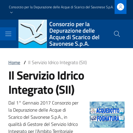
Salta
Consorzio per la Depurazione delle Acque di Scarico del Savonese S.p.A.
al
contenuto
Block
Consorzio per la
principale
Depurazione delle
it-
Acque di Scarico del
Cerca
Savonese S.p.A.
nel
block-
sito
brandingdelsito
Block
Home
/
Il Servizio Idrico Integrato (SII)
Il Servizio Idrico
it-
Block
block-
it-
Integrato (SII)
italiagov-
block-
Block
Dal 1° Gennaio 2017 Consorzio per
breadcrumbs
italiagov-
la Depurazione delle Acque di
it-
Scarico del Savonese S.p.A., in
page-
qualità di Gestore del Servizio Idrico
block-
Integrato per l’Ambito Territoriale