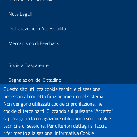
block-
Note Legali
footerprivacy
Dichiarazione di Accessibilità
Meccanismo di Feedback
Block
Società Trasparente
it-
Segnalazioni del Cittadino
block-
Questo sito utilizza cookie tecnici e di sessione
Per segnalazioni all'Organo Di Vigilanza
necessari al corretto funzionamento del sistema.
footersegnalazioni
Non vengono utilizzati cookie di profilazione, né
Link Utili
cookie di terze parti. Cliccando sul pulsante "Accetto"
si proseguirà la navigazione utilizzando solo i cookie
Covid-19
tecnici e di sessione. Per ulteriori dettagli si faccia
riferimento alla sezione
Informativa Cookie