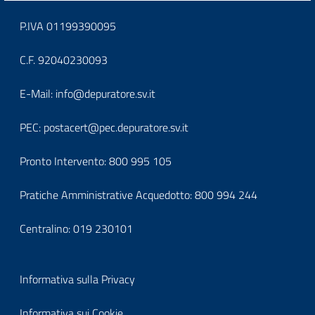
Block
P.IVA 01199390095
it-
C.F. 92040230093
block-
Block
E-Mail:
info@depuratore.sv.it
footerindirizzo
it-
PEC:
postacert@pec.depuratore.sv.it
block-
Pronto Intervento:
800 995 105
footercontatti
Pratiche Amministrative Acquedotto:
800 994 244
Centralino:
019 230101
Block
Informativa sulla Privacy
it-
Informativa sui Cookie