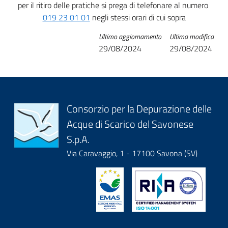
per il ritiro delle pratiche si prega di telefonare al numero
019 23 01 01
negli stessi orari di cui sopra
Ultimo aggiornamento
Ultima modifica
29/08/2024
29/08/2024
Block
Consorzio per la Depurazione delle
Acque di Scarico del Savonese
it-
S.p.A.
block-
Via Caravaggio, 1 - 17100 Savona (SV)
logoeintestazionedelsito