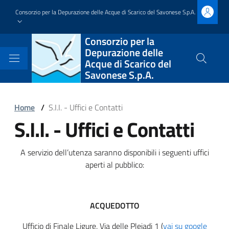
Salta
Consorzio per la Depurazione delle Acque di Scarico del Savonese S.p.A.
al
contenuto
Block
Consorzio per la
principale
Depurazione delle
it-
Acque di Scarico del
Cerca
Savonese S.p.A.
nel
block-
sito
brandingdelsito
Block
Home
/
S.I.I. - Uffici e Contatti
S.I.I. - Uffici e Contatti
it-
Block
block-
it-
Block
A servizio dell’utenza saranno disponibili i seguenti uffici
italiagov-
block-
aperti al pubblico:
it-
breadcrumbs
italiagov-
block-
page-
ACQUEDOTTO
italiagov-
Ufficio di Finale Ligure, Via delle Pleiadi 1 (
vai su google