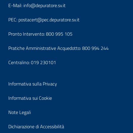
block-
Block
E-Mail:
info@depuratore.sv.it
footerindirizzo
it-
PEC:
postacert@pec.depuratore.sv.it
block-
Pronto Intervento:
800 995 105
footercontatti
Pratiche Amministrative Acquedotto:
800 994 244
Centralino:
019 230101
Block
Informativa sulla Privacy
it-
Informativa sui Cookie
block-
Note Legali
footerprivacy
Dichiarazione di Accessibilità