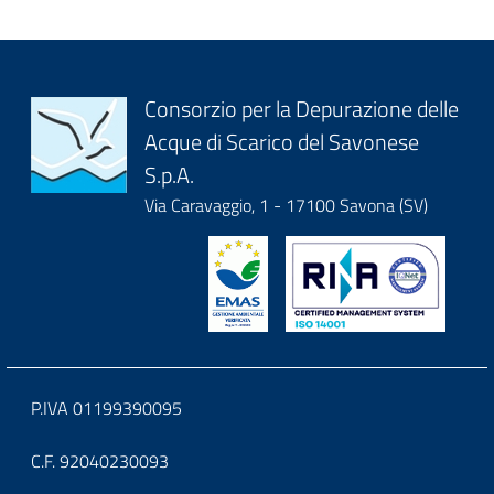
title
content
Block
Consorzio per la Depurazione delle
Acque di Scarico del Savonese
it-
S.p.A.
block-
Via Caravaggio, 1 - 17100 Savona (SV)
logoeintestazionedelsito
Block
P.IVA 01199390095
it-
C.F. 92040230093