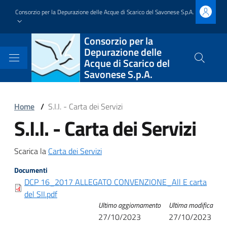
Salta
Consorzio per la Depurazione delle Acque di Scarico del Savonese S.p.A.
al
contenuto
Block
Consorzio per la
principale
Depurazione delle
it-
Acque di Scarico del
Cerca
Savonese S.p.A.
nel
block-
sito
brandingdelsito
Block
Home
/
S.I.I. - Carta dei Servizi
S.I.I. - Carta dei Servizi
it-
Block
block-
it-
Block
Scarica la
Carta dei Servizi
italiagov-
block-
it-
Documenti
breadcrumbs
italiagov-
DCP 16_2017 ALLEGATO CONVENZIONE_All E carta
block-
del SII.pdf
page-
Ultimo aggiornamento
Ultima modifica
italiagov-
27/10/2023
27/10/2023