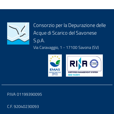
title
content
Block
Consorzio per la Depurazione delle
Acque di Scarico del Savonese
it-
S.p.A.
block-
Via Caravaggio, 1 - 17100 Savona (SV)
logoeintestazionedelsito
Block
P.IVA 01199390095
it-
C.F. 92040230093