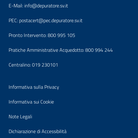
block-
Block
E-Mail:
info@depuratore.sv.it
footerindirizzo
it-
PEC:
postacert@pec.depuratore.sv.it
block-
Pronto Intervento:
800 995 105
footercontatti
Pratiche Amministrative Acquedotto:
800 994 244
Centralino:
019 230101
Block
Informativa sulla Privacy
it-
Informativa sui Cookie
block-
Note Legali
footerprivacy
Dichiarazione di Accessibilità