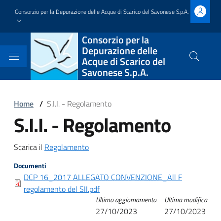
Salta
Consorzio per la Depurazione delle Acque di Scarico del Savonese S.p.A.
al
contenuto
Block
Consorzio per la
principale
Depurazione delle
it-
Acque di Scarico del
Cerca
Savonese S.p.A.
nel
block-
sito
brandingdelsito
Block
Home
/
S.I.I. - Regolamento
S.I.I. - Regolamento
it-
Block
block-
it-
Block
Scarica il
Regolamento
italiagov-
block-
it-
Documenti
breadcrumbs
italiagov-
DCP 16_2017 ALLEGATO CONVENZIONE_All F
block-
regolamento del SII.pdf
page-
Ultimo aggiornamento
Ultima modifica
italiagov-
27/10/2023
27/10/2023