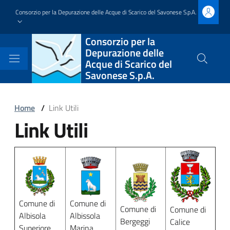
Salta
Consorzio per la Depurazione delle Acque di Scarico del Savonese S.p.A.
al
contenuto
Block
Consorzio per la
principale
Depurazione delle
it-
Acque di Scarico del
Cerca
Savonese S.p.A.
nel
block-
sito
brandingdelsito
Block
Home
/
Link Utili
Link Utili
it-
Block
block-
it-
Block
italiagov-
block-
it-
breadcrumbs
italiagov-
block-
Comune di
Comune di
page-
Comune di
Comune di
italiagov-
Albisola
Albissola
Bergeggi
Calice
Superiore
Marina