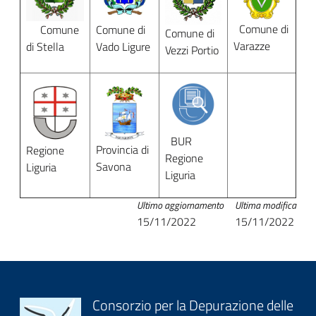
Comune di
Comune
Comune di
Comune di
Varazze
di Stella
Vado Ligure
Vezzi Portio
BUR
Provincia di
Regione
Regione
Savona
Liguria
Liguria
Ultimo aggiornamento
Ultima modifica
15/11/2022
15/11/2022
Block
Consorzio per la Depurazione delle