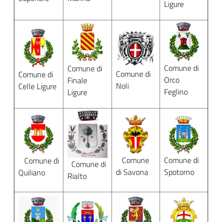
title
content
Ligure
Comune di
Comune di
Comune di
Comune di
Orco
Finale
Noli
Celle Ligure
Feglino
Ligure
Comune
Comune di
Comune di
Comune di
di Savona
Spotorno
Quiliano
Rialto