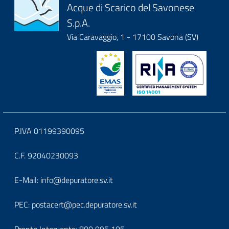
Acque di Scarico del Savonese
it-
S.p.A.
block-
Via Caravaggio, 1 - 17100 Savona (SV)
logoeintestazionedelsito
Block
P.IVA 01199390095
it-
C.F. 92040230093
block-
Block
E-Mail:
info@depuratore.sv.it
footerindirizzo
it-
PEC:
postacert@pec.depuratore.sv.it
block-
Pronto Intervento:
800 995 105