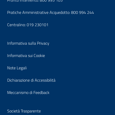
footercontatti
Pratiche Amministrative Acquedotto:
800 994 244
Centralino:
019 230101
Block
Informativa sulla Privacy
it-
Informativa sui Cookie
block-
Note Legali
footerprivacy
Dichiarazione di Accessibilità
Meccanismo di Feedback
Block
Società Trasparente