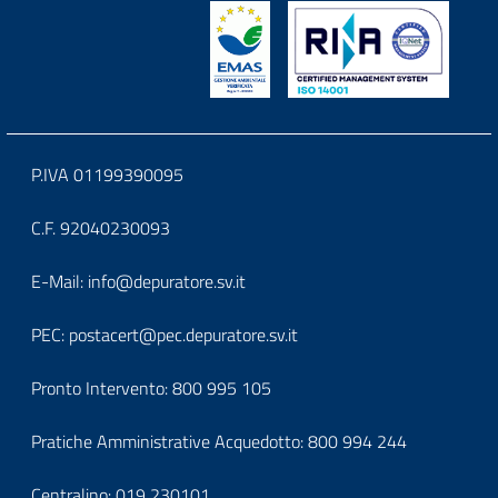
logoeintestazionedelsito
privacy
e
consenso
al
Block
P.IVA 01199390095
trattamento
it-
C.F. 92040230093
dei
block-
Block
dati
E-Mail:
info@depuratore.sv.it
footerindirizzo
it-
PEC:
postacert@pec.depuratore.sv.it
block-
Pronto Intervento:
800 995 105
footercontatti
Pratiche Amministrative Acquedotto:
800 994 244
Centralino:
019 230101