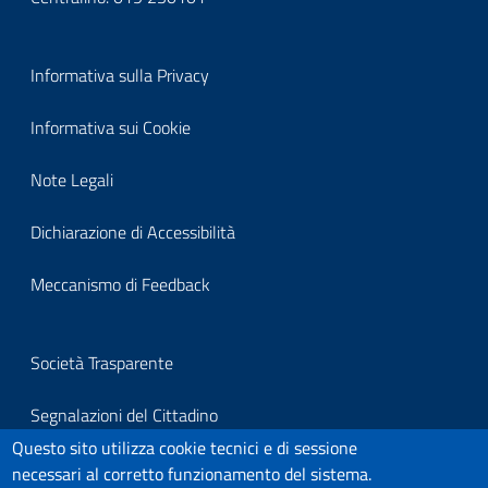
Block
Informativa sulla Privacy
it-
Informativa sui Cookie
block-
Note Legali
footerprivacy
Dichiarazione di Accessibilità
Meccanismo di Feedback
Block
Società Trasparente
it-
Segnalazioni del Cittadino
block-
Questo sito utilizza cookie tecnici e di sessione
Per segnalazioni all'Organo Di Vigilanza
necessari al corretto funzionamento del sistema.