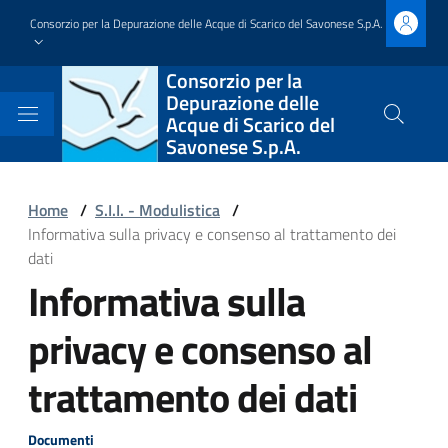
Salta
Consorzio per la Depurazione delle Acque di Scarico del Savonese S.p.A.
al
contenuto
Block
Consorzio per la
principale
Depurazione delle
it-
Acque di Scarico del
Cerca
Savonese S.p.A.
nel
block-
sito
brandingdelsito
Block
Home
/
S.I.I. - Modulistica
/
Informativa sulla privacy e consenso al trattamento dei
it-
dati
block-
Informativa sulla
Block
italiagov-
it-
privacy e consenso al
breadcrumbs
block-
trattamento dei dati
italiagov-
Documenti