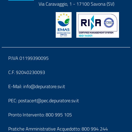
block-
Via Caravaggio, 1 - 17100 Savona (SV)
logoeintestazionedelsito
Block
P.IVA 01199390095
it-
C.F. 92040230093
block-
Block
E-Mail:
info@depuratore.sv.it
footerindirizzo
it-
PEC:
postacert@pec.depuratore.sv.it
block-
Pronto Intervento:
800 995 105
footercontatti
Pratiche Amministrative Acquedotto:
800 994 244