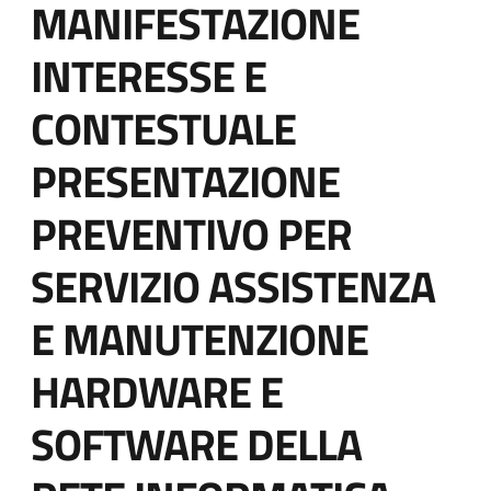
it-
MANIFESTAZIONE
block-
INTERESSE E
italiagov-
CONTESTUALE
page-
PRESENTAZIONE
title
PREVENTIVO PER
SERVIZIO ASSISTENZA
E MANUTENZIONE
HARDWARE E
SOFTWARE DELLA