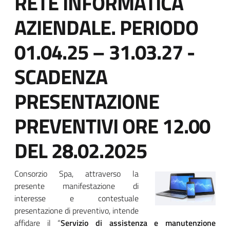
RETE INFORMATICA
AZIENDALE. PERIODO
01.04.25 – 31.03.27 -
SCADENZA
PRESENTAZIONE
PREVENTIVI ORE 12.00
DEL 28.02.2025
Block
Consorzio Spa, attraverso la
presente manifestazione di
it-
interesse e contestuale
presentazione di preventivo, intende
block-
affidare il “
Servizio di assistenza e manutenzione