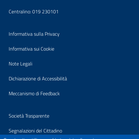
Centralino:
019 230101
Block
Informativa sulla Privacy
it-
Informativa sui Cookie
block-
Note Legali
footerprivacy
Dichiarazione di Accessibilità
Meccanismo di Feedback
Block
Società Trasparente
it-
Segnalazioni del Cittadino