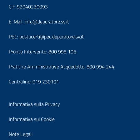
it-
C.F. 92040230093
block-
Block
E-Mail:
info@depuratore.sv.it
footerindirizzo
it-
PEC:
postacert@pec.depuratore.sv.it
block-
Pronto Intervento:
800 995 105
footercontatti
Pratiche Amministrative Acquedotto:
800 994 244
Centralino:
019 230101
Block
Informativa sulla Privacy
it-
Informativa sui Cookie
block-
Note Legali