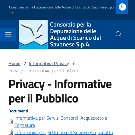
Salta
Consorzio per la Depurazione delle Acque di Scarico del Savonese S.p.A.
al
contenuto
Block
Consorzio per la
principale
Depurazione delle
it-
Acque di Scarico del
Cerca
Savonese S.p.A.
nel
block-
sito
brandingdelsito
Block
Home
/
Informativa Privacy
/
Privacy - Informative per il Pubblico
it-
Privacy - Informative
Block
block-
it-
per il Pubblico
italiagov-
block-
breadcrumbs
Block
Documenti
italiagov-
Informativa per Servizi Consortili Acquedotto e
it-
Fognatura
page-
Informativa per gli Utenti del Servizio Acquedotto