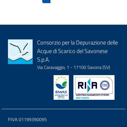
del
book
per
Privacy
Block
Consorzio per la Depurazione delle
-
Acque di Scarico del Savonese
it-
Informative
S.p.A.
block-
Via Caravaggio, 1 - 17100 Savona (SV)
per
logoeintestazionedelsito
il
Pubblico
Block
P.IVA 01199390095