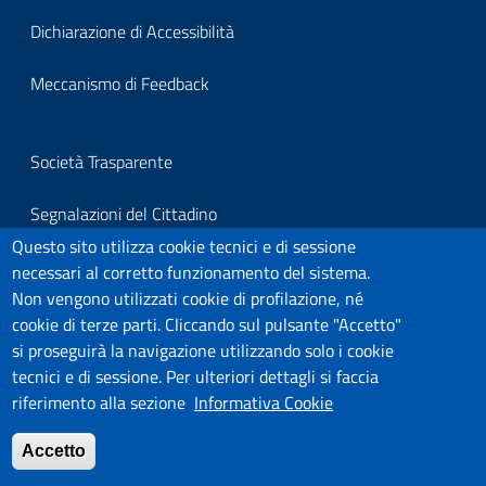
footerprivacy
Dichiarazione di Accessibilità
Meccanismo di Feedback
Block
Società Trasparente
it-
Segnalazioni del Cittadino
block-
Questo sito utilizza cookie tecnici e di sessione
Per segnalazioni all'Organo Di Vigilanza
necessari al corretto funzionamento del sistema.
footersegnalazioni
Non vengono utilizzati cookie di profilazione, né
Link Utili
cookie di terze parti. Cliccando sul pulsante "Accetto"
si proseguirà la navigazione utilizzando solo i cookie
Covid-19
tecnici e di sessione. Per ulteriori dettagli si faccia
riferimento alla sezione
Informativa Cookie
Block
Ultima modifica:
31/07/2026 - 10:03
Accetto