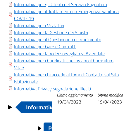
block-
title
Informativa per gli Utenti del Servizio Fognatura
italiagov-
Informativa per il Trattamento in Emergenza Sanitaria
COVID-19
content
Informativa per i Visitatori
Informativa per la Gestione dei Sinistri
Informativa per il Questionario di Gradimento
Informativa per Gare e Contratti
Informativa per la Videosorveglianza Aziendale
Informativa per i Candidati che inviano il Curriculum
Vitae
Informativa per chi accede al form di Contatto sul Sito
Istituzionale
Informativa Privacy segnalazione Illeciti
Ultimo aggiornamento
Ultima modifica
Link
19/04/2023
19/04/2023
Informativa Privacy
Su
di
attraversamento
Privacy - Informative ad uso inte