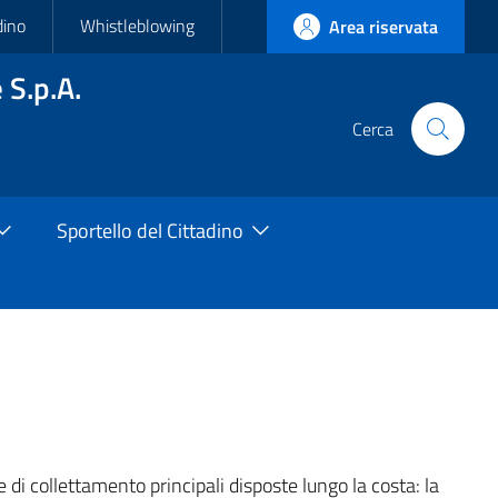
dino
Whistleblowing
Area riservata
 S.p.A.
Cerca
Cerca
nel
sito
Sportello del Cittadino
di collettamento principali disposte lungo la costa: la