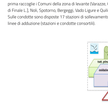
block-
italiagov-
prima raccoglie i Comuni della zona di levante (Varazze, 
it-
di Finale L.], Noli, Spotorno, Bergeggi, Vado Ligure e Quil
italiagov-
breadcrumbs
Sulle condotte sono disposte 17 stazioni di sollevamento
block-
linee di adduzione (stazioni e condotte consortili).
page-
italiagov-
title
content