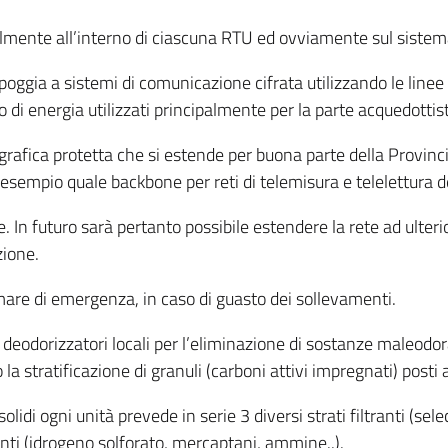
almente all’interno di ciascuna RTU ed ovviamente sul sistema
ppoggia a sistemi di comunicazione cifrata utilizzando le line
di energia utilizzati principalmente per la parte acquedottist
rafica protetta che si estende per buona parte della Provinci
d esempio quale backbone per reti di telemisura e telelettura de
le. In futuro sarà pertanto possibile estendere la rete ad ulte
zione.
mare di emergenza, in caso di guasto dei sollevamenti.
 deodorizzatori locali per l’eliminazione di sostanze maleodora
la stratificazione di granuli (carboni attivi impregnati) posti a
olidi ogni unità prevede in serie 3 diversi strati filtranti (se
nti (idrogeno solforato, mercaptani, ammine..).