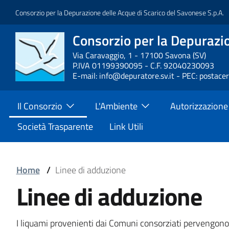
Salta
Consorzio per la Depurazione delle Acque di Scarico del Savonese S.p.A.
al
contenuto
Consorzio per la Depurazio
Block
principale
it-
Via Caravaggio, 1 - 17100 Savona (SV)
P.IVA 01199390095 - C.F. 92040230093
block-
E-mail: info@depuratore.sv.it - PEC: postace
brandingdelsito
Main
Il Consorzio
L'Ambiente
Autorizzazione
Menu
Società Trasparente
Link Utili
Block
Home
/
Linee di adduzione
Block
Linee di adduzione
it-
it-
block-
Block
I liquami provenienti dai Comuni consorziati pervengono a