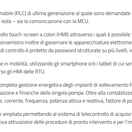
abile (PLC) di ultima generazione al quale sono demandate si
 isola – sia la comunicazione con la MCU.
ollo touch-screen a colori (HMI) attraverso i quali è possibile
MI consentono inoltre di governare le apparecchiature elettro
i controllo è protetto da password strutturate su più livelli, in
e in mobilità, utilizzando gli smartphone e/o i tablet di cui s
rso gli HMI delle RTU.
 completa gestione energetica degli impianti di sollevamento
tazione e finanche della singola pompa. Oltre alla contabilizza
ne, corrente, frequenza, potenza attiva e reattiva, fattore di p
e ampliata permettendo al sistema di telecontrollo di acquisi
estiva attivazione delle procedure di pronto intervento e per 