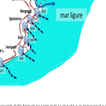
enienti dalle fognature comunali (a gravità o in pressione) e i